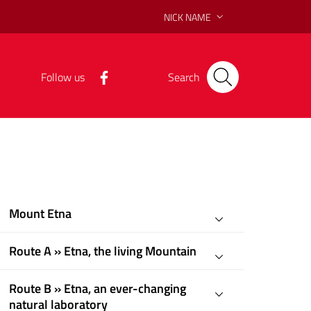
NICK NAME
Follow us
Search
Mount Etna
Route A » Etna, the living Mountain
Route B » Etna, an ever-changing
natural laboratory