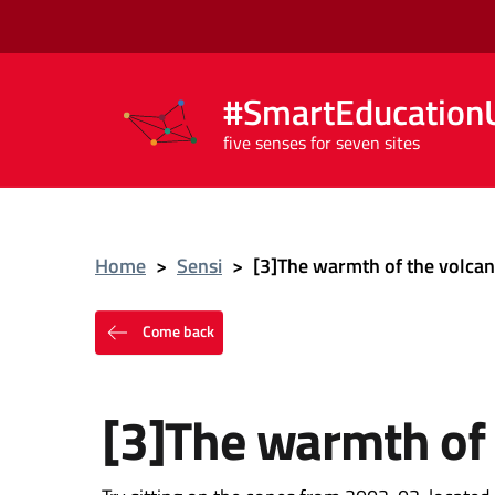
#SmartEducationU
five senses for seven sites
Home
>
Sensi
>
[3]The warmth of the volca
Come back
[3]The warmth of 