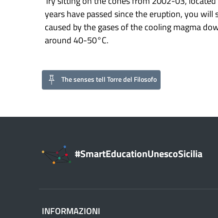
Try sitting on the cones from 2002-03, located
years have passed since the eruption, you will 
caused by the gases of the cooling magma down
around 40-50°C.
The senses tell Torre del Filosofo
#SmartEducationUnescoSicilia
INFORMAZIONI