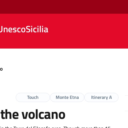
nescoSicilia
no
Touch
Monte Etna
Itinerary A
the volcano