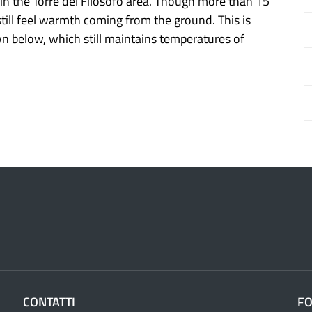
 in the Torre del Filosofo area. Though more than 15
still feel warmth coming from the ground. This is
 below, which still maintains temperatures of
CONTATTI
F