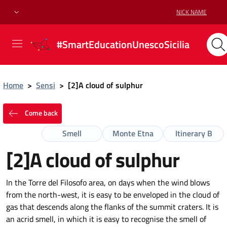
NICK NAME
#SmartEducationUnescoSicilia
Home
>
Sensi
>
[2]A cloud of sulphur
Come back
Smell
Monte Etna
Itinerary B
[2]A cloud of sulphur
In the Torre del Filosofo area, on days when the wind blows
from the north-west, it is easy to be enveloped in the cloud of
gas that descends along the flanks of the summit craters. It is
an acrid smell, in which it is easy to recognise the smell of