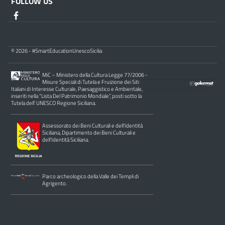
FOLLOW US
© 2026 - #SmartEducationUnescoSicilia
MiC – Ministero della Cultura Legge 77/2006 -
Misure Speciali di Tutela e Fruizione dei Siti
Italiani di Interesse Culturale, Paesaggistico e Ambientale,
inseriti nella “Lista Del Patrimonio Mondiale”, posti sotto la
Tutela dell’ UNESCO Regione Siciliana.
Assessorato dei Beni Culturali e dell’Identità
Siciliana, Dipartimento dei Beni Culturali e
dell’Identità Siciliana.
Parco archeologico della Valle dei Templi di
Agrigento.