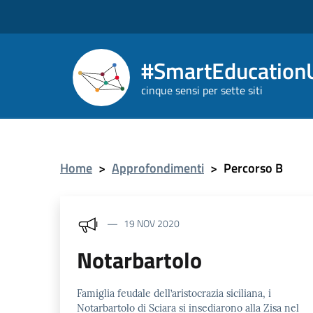
#SmartEducationU
cinque sensi per sette siti
Home
>
Approfondimenti
>
Percorso B
19 NOV 2020
Notarbartolo
Famiglia feudale dell’aristocrazia siciliana, i
Notarbartolo di Sciara si insediarono alla Zisa nel