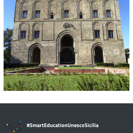
#SmartEducationUnescoSicilia