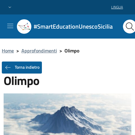
LINGUA
#SmartEducationUnescoSicilia
Home
>
Approfondimenti
>
Olimpo
Torna indietro
Olimpo