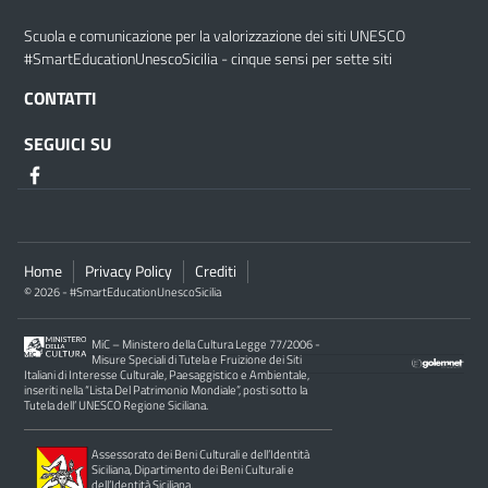
Scuola e comunicazione per la valorizzazione dei siti UNESCO
#SmartEducationUnescoSicilia - cinque sensi per sette siti
CONTATTI
SEGUICI SU
Home
Privacy Policy
Crediti
© 2026 - #SmartEducationUnescoSicilia
MiC – Ministero della Cultura Legge 77/2006 -
Misure Speciali di Tutela e Fruizione dei Siti
Italiani di Interesse Culturale, Paesaggistico e Ambientale,
inseriti nella “Lista Del Patrimonio Mondiale”, posti sotto la
Tutela dell’ UNESCO Regione Siciliana.
Assessorato dei Beni Culturali e dell’Identità
Siciliana, Dipartimento dei Beni Culturali e
dell’Identità Siciliana.