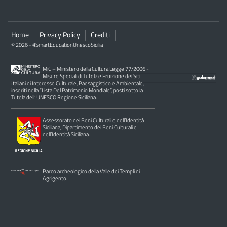
Home
Privacy Policy
Crediti
© 2026 - #SmartEducationUnescoSicilia
MiC – Ministero della Cultura Legge 77/2006 -
Misure Speciali di Tutela e Fruizione dei Siti
Italiani di Interesse Culturale, Paesaggistico e Ambientale,
inseriti nella “Lista Del Patrimonio Mondiale”, posti sotto la
Tutela dell’ UNESCO Regione Siciliana.
Assessorato dei Beni Culturali e dell’Identità
Siciliana, Dipartimento dei Beni Culturali e
dell’Identità Siciliana.
Parco archeologico della Valle dei Templi di
Agrigento.