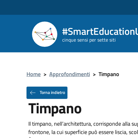
#SmartEducationU
cinque sensi per sette siti
Home
>
Approfondimenti
>
Timpano
Torna indietro
Timpano
Il timpano, nell’architettura, corrisponde alla su
frontone, la cui superficie può essere liscia, scol