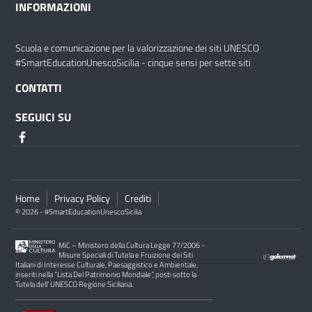
INFORMAZIONI
Scuola e comunicazione per la valorizzazione dei siti UNESCO
#SmartEducationUnescoSicilia - cinque sensi per sette siti
CONTATTI
SEGUICI SU
Home
Privacy Policy
Crediti
© 2026 - #SmartEducationUnescoSicilia
MiC – Ministero della Cultura Legge 77/2006 -
Misure Speciali di Tutela e Fruizione dei Siti
Italiani di Interesse Culturale, Paesaggistico e Ambientale,
inseriti nella “Lista Del Patrimonio Mondiale”, posti sotto la
Tutela dell’ UNESCO Regione Siciliana.