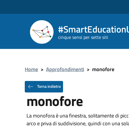
#SmartEducationU
cinque sensi per sette siti
Home
>
Approfondimenti
>
monofore
Torna indietro
monofore
La monofora è una finestra, solitamente di picc
arco e priva di suddivisione, quindi con una sol