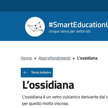
#SmartEducationU
cinque sensi per sette siti
Home
>
Approfondimenti
>
L’ossidiana
Torna indietro
L’ossidiana
L’ossidiana è un vetro vulcanico derivante dal 
per questo molto viscosa.