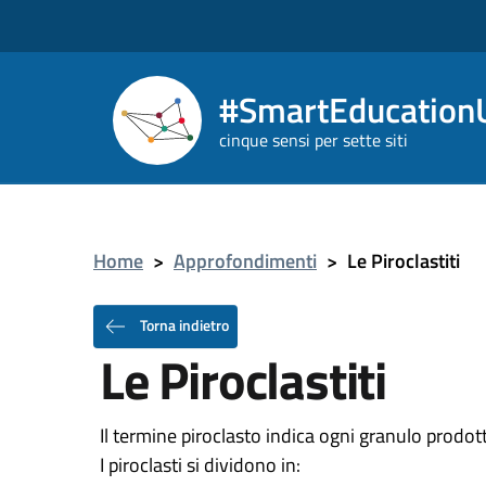
#SmartEducationU
cinque sensi per sette siti
Home
>
Approfondimenti
>
Le Piroclastiti
Torna indietro
Le Piroclastiti
Il termine piroclasto indica ogni granulo prodot
I piroclasti si dividono in: