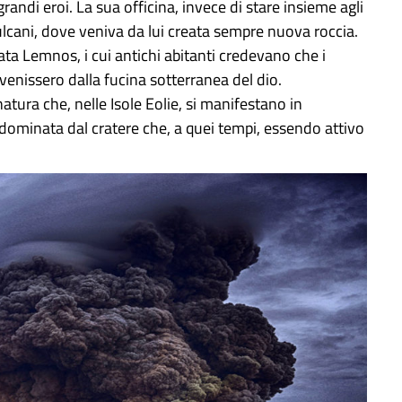
randi eroi. La sua officina, invece di stare insieme agli
 vulcani, dove veniva da lui creata sempre nuova roccia.
mata Lemnos, i cui antichi abitanti credevano che i
ovenissero dalla fucina sotterranea del dio.
natura che, nelle Isole Eolie, si manifestano in
o, dominata dal cratere che, a quei tempi, essendo attivo