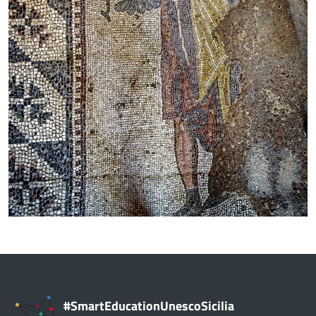
#SmartEducationUnescoSicilia