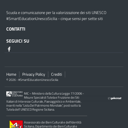
Scuola e comunicazione per la valorizzazione dei siti UNESCO
#SmartEducationUnescoSicilia - cinque sensi per sette siti
CONTATTI
SEGUICI SU
Home
Privacy Policy
Crediti
© 2026 - #SmartEducationUnescoSicilia
MiC – Ministero della Cultura Legge 77/2006 -
Misure Speciali di Tutela e Fruizione dei Siti
Italiani di Interesse Culturale, Paesaggistico e Ambientale,
inseriti nella “Lista Del Patrimonio Mondiale”, posti sotto la
Tutela dell’ UNESCO Regione Siciliana.
Assessorato dei Beni Culturali e dell’Identità
Siciliana, Dipartimento dei Beni Culturali e