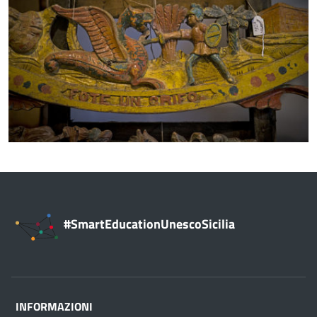
#SmartEducationUnescoSicilia
INFORMAZIONI