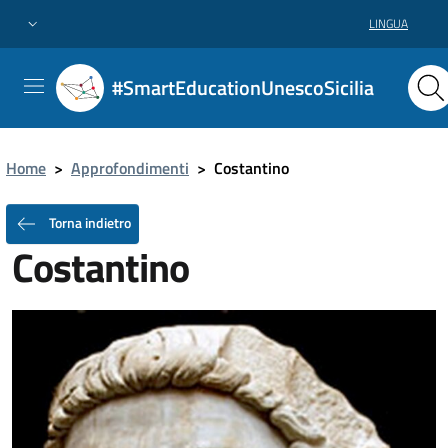
LINGUA
#SmartEducationUnescoSicilia
Home
>
Approfondimenti
>
Costantino
Torna indietro
Costantino