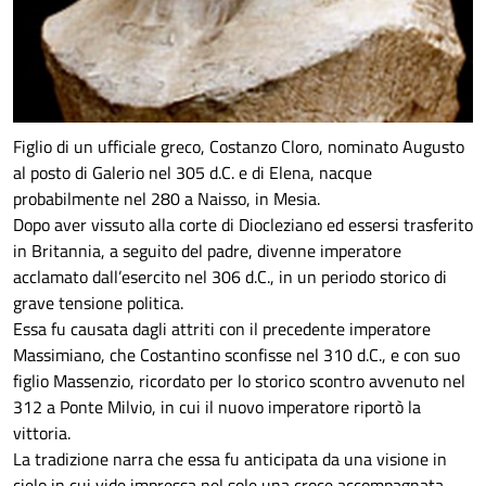
Figlio di un ufficiale greco, Costanzo Cloro, nominato Augusto
al posto di Galerio nel 305 d.C. e di Elena, nacque
probabilmente nel 280 a Naisso, in Mesia.
Dopo aver vissuto alla corte di Diocleziano ed essersi trasferito
in Britannia, a seguito del padre, divenne imperatore
acclamato dall’esercito nel 306 d.C., in un periodo storico di
grave tensione politica.
Essa fu causata dagli attriti con il precedente imperatore
Massimiano, che Costantino sconfisse nel 310 d.C., e con suo
figlio Massenzio, ricordato per lo storico scontro avvenuto nel
312 a Ponte Milvio, in cui il nuovo imperatore riportò la
vittoria.
La tradizione narra che essa fu anticipata da una visione in
cielo in cui vide impressa nel sole una croce accompagnata