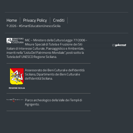
Home
Privacy Policy
Crediti
© 2026 - #SmartEducationUnescoSicilia
MiC – Ministero della Cultura Legge 77/2006 -
Misure Speciali di Tutela e Fruizione dei Siti
Italiani di Interesse Culturale, Paesaggistico e Ambientale,
inseriti nella “Lista Del Patrimonio Mondiale”, posti sotto la
Tutela dell’ UNESCO Regione Siciliana.
Assessorato dei Beni Culturali e dell’Identità
Siciliana, Dipartimento dei Beni Culturali e
dell’Identità Siciliana.
Parco archeologico della Valle dei Templi di
Agrigento.