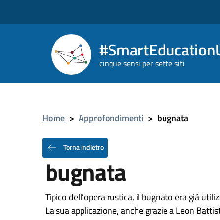
#SmartEducationU
cinque sensi per sette siti
Home
>
Approfondimenti
>
bugnata
Torna indietro
bugnata
Tipico dell’opera rustica, il bugnato era già util
La sua applicazione, anche grazie a Leon Battist