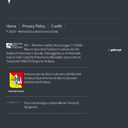
Home
Privacy Policy
Crediti
© 2026 - #SmartEducationUnescoSicilia
MiC – Ministero della Cultura Legge 77/2006 -
Misure Speciali di Tutela e Fruizione dei Siti
Italiani di Interesse Culturale, Paesaggistico e Ambientale,
inseriti nella “Lista Del Patrimonio Mondiale”, posti sotto la
Tutela dell’ UNESCO Regione Siciliana.
Assessorato dei Beni Culturali e dell’Identità
Siciliana, Dipartimento dei Beni Culturali e
dell’Identità Siciliana.
Parco archeologico della Valle dei Templi di
Agrigento.