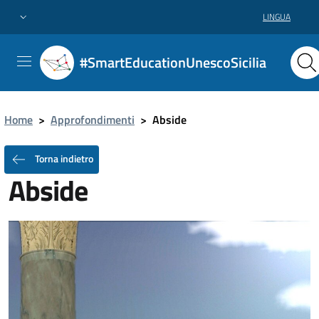
LINGUA
#SmartEducationUnescoSicilia
Home
>
Approfondimenti
>
Abside
Torna indietro
Abside