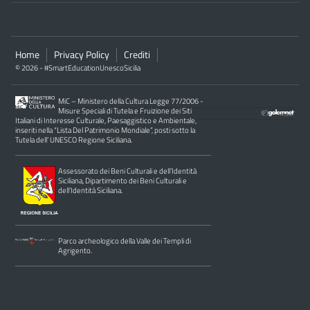
Home
Privacy Policy
Crediti
© 2026 - #SmartEducationUnescoSicilia
MiC – Ministero della Cultura Legge 77/2006 -
Misure Speciali di Tutela e Fruizione dei Siti
Italiani di Interesse Culturale, Paesaggistico e Ambientale,
inseriti nella “Lista Del Patrimonio Mondiale”, posti sotto la
Tutela dell’ UNESCO Regione Siciliana.
Assessorato dei Beni Culturali e dell’Identità
Siciliana, Dipartimento dei Beni Culturali e
dell’Identità Siciliana.
Parco archeologico della Valle dei Templi di
Agrigento.