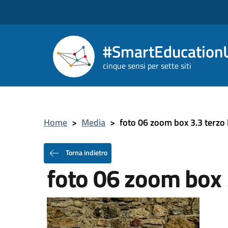
#SmartEducationU
cinque sensi per sette siti
Home
>
Media
>
foto 06 zoom box 3.3 terzo l
Torna indietro
foto 06 zoom box 3