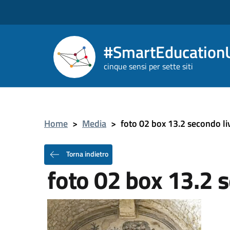
#SmartEducationU
cinque sensi per sette siti
Home
>
Media
>
foto 02 box 13.2 secondo liv
Torna indietro
foto 02 box 13.2 s