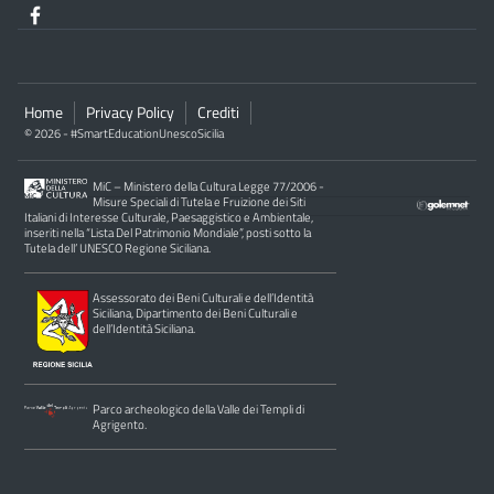
Home
Privacy Policy
Crediti
© 2026 - #SmartEducationUnescoSicilia
MiC – Ministero della Cultura Legge 77/2006 -
Misure Speciali di Tutela e Fruizione dei Siti
Italiani di Interesse Culturale, Paesaggistico e Ambientale,
inseriti nella “Lista Del Patrimonio Mondiale”, posti sotto la
Tutela dell’ UNESCO Regione Siciliana.
Assessorato dei Beni Culturali e dell’Identità
Siciliana, Dipartimento dei Beni Culturali e
dell’Identità Siciliana.
Parco archeologico della Valle dei Templi di
Agrigento.