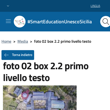
LINGUA
#SmartEducationUnescoSicilia
Home
>
Media
>
foto 02 box 2.2 primo livello testo
Torna indietro
foto 02 box 2.2 primo
livello testo