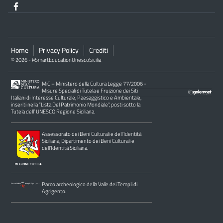
Home
Privacy Policy
Crediti
© 2026 - #SmartEducationUnescoSicilia
MiC – Ministero della Cultura Legge 77/2006 -
Misure Speciali di Tutela e Fruizione dei Siti
Italiani di Interesse Culturale, Paesaggistico e Ambientale,
inseriti nella “Lista Del Patrimonio Mondiale”, posti sotto la
Tutela dell’ UNESCO Regione Siciliana.
Assessorato dei Beni Culturali e dell’Identità
Siciliana, Dipartimento dei Beni Culturali e
dell’Identità Siciliana.
Parco archeologico della Valle dei Templi di
Agrigento.