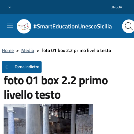
LINGUA
#SmartEducationUnescoSicilia
Home
>
Media
>
foto 01 box 2.2 primo livello testo
Torna indietro
foto 01 box 2.2 primo
livello testo