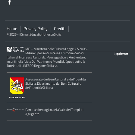
Home
Privacy Policy
Crediti
© 2026 - #SmartEducationUnescoSicilia
MiC – Ministero della Cultura Legge 77/2006 -
Misure Speciali di Tutela e Fruizione dei Siti
Italiani di Interesse Culturale, Paesaggistico e Ambientale,
inseriti nella “Lista Del Patrimonio Mondiale”, posti sotto la
Tutela dell’ UNESCO Regione Siciliana.
Assessorato dei Beni Culturali e dell’Identità
Siciliana, Dipartimento dei Beni Culturali e
dell’Identità Siciliana.
Parco archeologico della Valle dei Templi di
Agrigento.