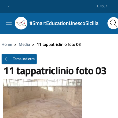
LINGUA
#SmartEducationUnescoSicilia
Home
>
Media
>
11 tappatriclinio foto 03
Torna indietro
11 tappatriclinio foto 03