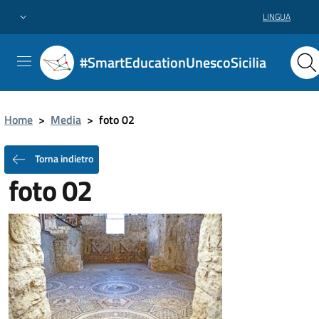
LINGUA
#SmartEducationUnescoSicilia
Home
>
Media
>
foto 02
Torna indietro
foto 02