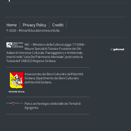
Home
Privacy Policy
Crediti
© 2026 - #SmartEducationUnescoSicilia
MiC – Ministero della Cultura Legge 77/2006 -
Misure Speciali di Tutela e Fruizione dei Siti
Italiani di Interesse Culturale, Paesaggistico e Ambientale,
inseriti nella “Lista Del Patrimonio Mondiale”, posti sotto la
Tutela dell’ UNESCO Regione Siciliana.
Assessorato dei Beni Culturali e dell’Identità
Siciliana, Dipartimento dei Beni Culturali e
dell’Identità Siciliana.
Parco archeologico della Valle dei Templi di
Agrigento.