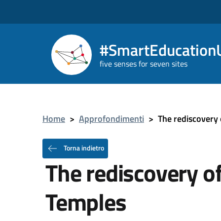
#SmartEducationU
five senses for seven sites
Home
>
Approfondimenti
>
The rediscovery 
Torna indietro
The rediscovery of
Temples