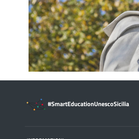
#SmartEducationUnescoSicilia