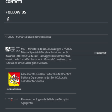
CONTATTI
FOLLOW US
© 2026 - #SmartEducationUnescoSicilia
MiC – Ministero della Cultura Legge 77/2006 -
Misure Speciali di Tutela e Fruizione dei Siti
Italiani di Interesse Culturale, Paesaggistico e Ambientale,
inseriti nella “Lista Del Patrimonio Mondiale”, posti sotto la
Tutela dell’ UNESCO Regione Siciliana.
Assessorato dei Beni Culturali e dell’Identità
Siciliana, Dipartimento dei Beni Culturali e
dell’Identità Siciliana.
Parco archeologico della Valle dei Templi di
Agrigento.