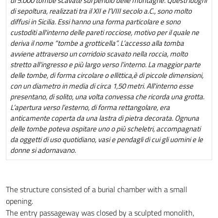
di 5.000 tombe scavate sul pendio delle montagne. Questi luoghi
di sepoltura, realizzati tra il XII e l’VIII secolo a.C., sono molto
diffusi in Sicilia. Essi hanno una forma particolare e sono
custoditi all'interno delle pareti rocciose, motivo per il quale ne
deriva il nome “tombe a grotticella”. L’accesso alla tomba
avviene attraverso un corridoio scavato nella roccia, molto
stretto all'ingresso e più largo verso l’interno. La maggior parte
delle tombe, di forma circolare o ellittica,è di piccole dimensioni,
con un diametro in media di circa 1,50 metri. All'interno esse
presentano, di solito, una volta convessa che ricorda una grotta.
L’apertura verso l’esterno, di forma rettangolare, era
anticamente coperta da una lastra di pietra decorata. Ognuna
delle tombe poteva ospitare uno o più scheletri, accompagnati
da oggetti di uso quotidiano, vasi e pendagli di cui gli uomini e le
donne si adornavano.
The structure consisted of a burial chamber with a small
opening.
The entry passageway was closed by a sculpted monolith,