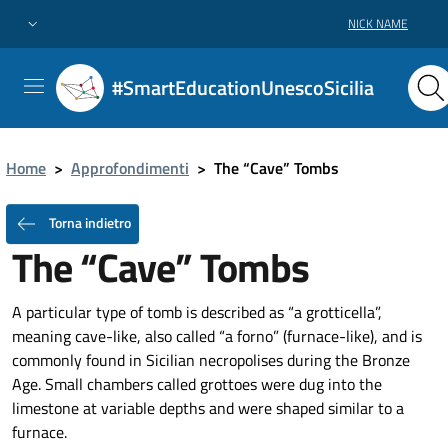
NICK NAME
#SmartEducationUnescoSicilia
Home
>
Approfondimenti
>
The “Cave” Tombs
Torna indietro
The “Cave” Tombs
A particular type of tomb is described as “a grotticella”,
meaning cave-like, also called “a forno” (furnace-like), and is
commonly found in Sicilian necropolises during the Bronze
Age. Small chambers called grottoes were dug into the
limestone at variable depths and were shaped similar to a
furnace.