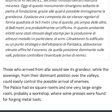
attorno al XII secolo a.C, secondo l’influsso dell’architettura
micenea. Oggi di questo monumento rimangono soltanto le
pietre di fondazione, grazie alle quali è possibile immaginarne la
grandezza. Il palazzo era composto da sei stanze regolari di
forma quadrata di 5x5 metri. Una di queste, più ampia delle altre,
di 8x8 metri, era probabilmente un’officina. In questo ambiente
infatti sono stati ritrovati degli stampi per la produzione di
attrezzi metallici in particolare, di armi. L’Anaktoron fu edificato
su un punto strategico dell'altopiano di Pantalica, abbastanza
elevato affinché il sovrano, da quella posizione dominante sulle
valli, potesse controllare l’eventuale arrivo di nemici.
Those who arrived from afar would see its grandeur, while the
sovereign, from their dominant position over the valleys,
could easily control the possible arrival of enemies.
The Palace had six square rooms and one very large single
room, probably a workshop, where some presses were found
for forging metal tools.