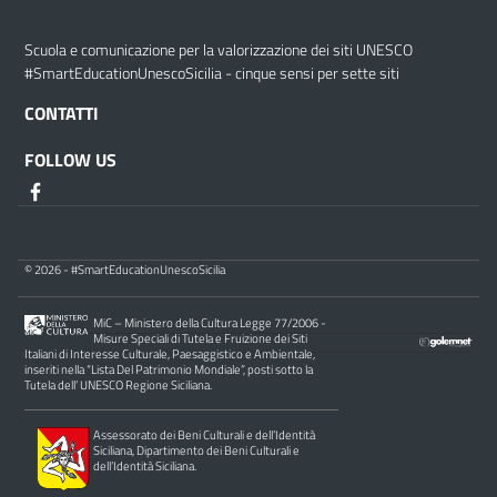
Scuola e comunicazione per la valorizzazione dei siti UNESCO
#SmartEducationUnescoSicilia - cinque sensi per sette siti
CONTATTI
FOLLOW US
© 2026 - #SmartEducationUnescoSicilia
MiC – Ministero della Cultura Legge 77/2006 -
Misure Speciali di Tutela e Fruizione dei Siti
Italiani di Interesse Culturale, Paesaggistico e Ambientale,
inseriti nella “Lista Del Patrimonio Mondiale”, posti sotto la
Tutela dell’ UNESCO Regione Siciliana.
Assessorato dei Beni Culturali e dell’Identità
Siciliana, Dipartimento dei Beni Culturali e
dell’Identità Siciliana.