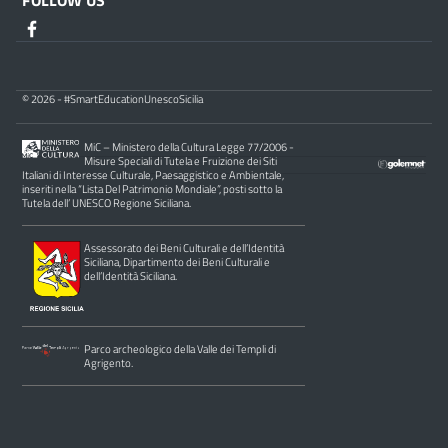
FOLLOW US
© 2026 - #SmartEducationUnescoSicilia
MiC – Ministero della Cultura Legge 77/2006 -
Misure Speciali di Tutela e Fruizione dei Siti
Italiani di Interesse Culturale, Paesaggistico e Ambientale,
inseriti nella “Lista Del Patrimonio Mondiale”, posti sotto la
Tutela dell’ UNESCO Regione Siciliana.
Assessorato dei Beni Culturali e dell’Identità
Siciliana, Dipartimento dei Beni Culturali e
dell’Identità Siciliana.
Parco archeologico della Valle dei Templi di
Agrigento.