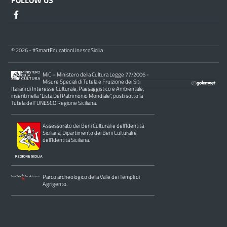
FOLLOW US
© 2026 - #SmartEducationUnescoSicilia
MiC – Ministero della Cultura Legge 77/2006 -
Misure Speciali di Tutela e Fruizione dei Siti
Italiani di Interesse Culturale, Paesaggistico e Ambientale,
inseriti nella “Lista Del Patrimonio Mondiale”, posti sotto la
Tutela dell’ UNESCO Regione Siciliana.
Assessorato dei Beni Culturali e dell’Identità
Siciliana, Dipartimento dei Beni Culturali e
dell’Identità Siciliana.
Parco archeologico della Valle dei Templi di
Agrigento.