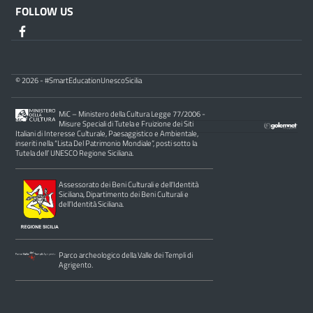
FOLLOW US
© 2026 - #SmartEducationUnescoSicilia
MiC – Ministero della Cultura Legge 77/2006 -
Misure Speciali di Tutela e Fruizione dei Siti
Italiani di Interesse Culturale, Paesaggistico e Ambientale,
inseriti nella “Lista Del Patrimonio Mondiale”, posti sotto la
Tutela dell’ UNESCO Regione Siciliana.
Assessorato dei Beni Culturali e dell’Identità
Siciliana, Dipartimento dei Beni Culturali e
dell’Identità Siciliana.
Parco archeologico della Valle dei Templi di
Agrigento.