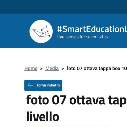
#SmartEducationU
five senses for seven sites
Home
>
Media
>
foto 07 ottava tappa box 10
Torna indietro
foto 07 ottava ta
livello